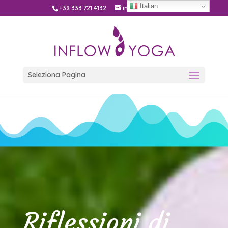
Italian
+39 333 721 4132
info@inflow.yoga
Seleziona Pagina
Riflessioni di