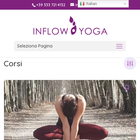
Italian
+39 333 721 4132
info@inflow.yoga
Seleziona Pagina
Corsi