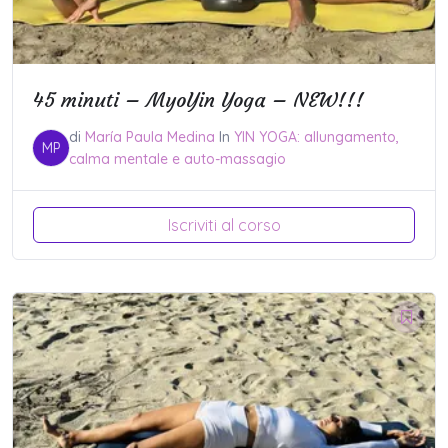
45 minuti – MyoYin Yoga – NEW!!!
di
María Paula Medina
In
YIN YOGA: allungamento,
MP
calma mentale e auto-massagio
Iscriviti al corso