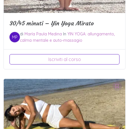
30/45 minuti – Yin Yoga Mirato
di
María Paula Medina
In
YIN YOGA: allungamento,
MP
calma mentale e auto-massagio
Iscriviti al corso