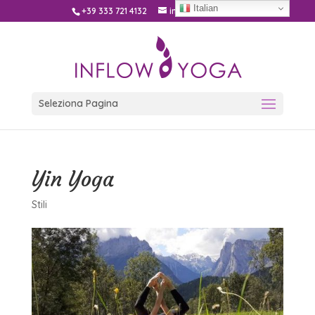
Italian
+39 333 721 4132
info@inflow.yoga
Seleziona Pagina
Yin Yoga
Stili