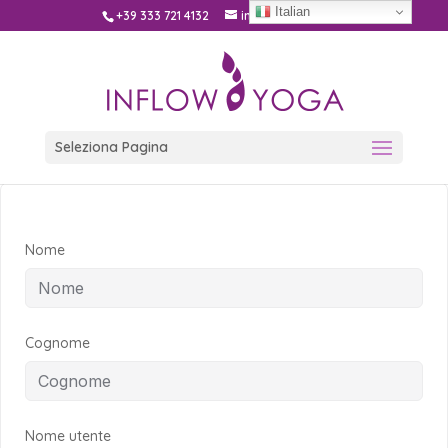
Italian
+39 333 721 4132
info@inflow.yoga
Seleziona Pagina
Nome
Cognome
Nome utente