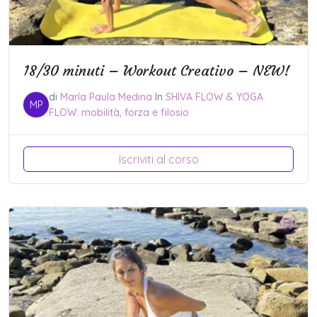
18/30 minuti – Workout Creativo – NEW!
di
María Paula Medina
In
SHIVA FLOW & YOGA
MP
FLOW: mobilità, forza e filosio
Iscriviti al corso