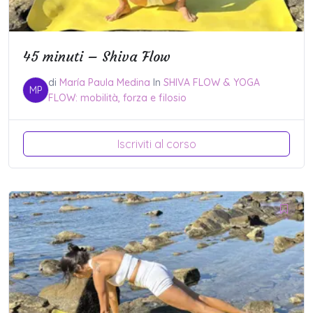
45 minuti – Shiva Flow
di
María Paula Medina
In
SHIVA FLOW & YOGA
MP
FLOW: mobilità, forza e filosio
Iscriviti al corso