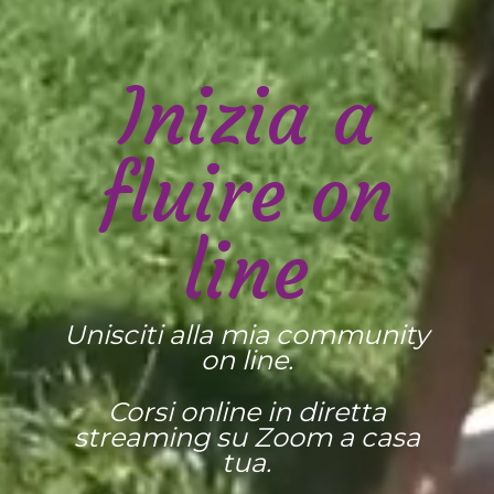
Inizia a
fluire on
line
Unisciti alla mia community
on line.
Corsi online in diretta
streaming su Zoom
a casa
tua.