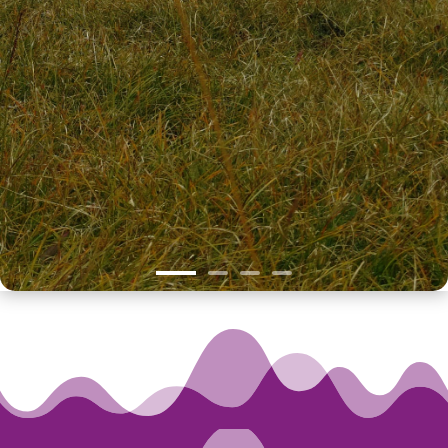
f
o
o
d
s
,
a
n
d
p
a
s
s
i
o
n
f
o
r
h
i
g
h
l
i
g
h
t
i
n
g
m
e
m
o
r
a
b
l
e
s
i
t
e
s
.
(
R
o
d
r
i
c
k
-
0
5
/
0
9
/
2
5
)
T
h
i
s
r
e
t
r
e
a
t
w
a
s
f
a
r
m
o
r
e
t
h
a
n
j
u
s
t
a
g
e
t
a
w
a
y
—
i
t
w
a
s
a
j
o
u
r
n
e
y
o
f
r
e
n
e
w
a
l
,
c
o
n
n
e
c
t
i
o
n
,
a
n
d
i
n
s
p
i
r
a
t
i
o
n
t
h
a
t
I
w
i
l
l
a
l
w
a
y
s
t
r
e
a
s
u
r
e
.
(
V
a
l
e
r
i
a
-
2
0
/
1
0
/
2
5
)