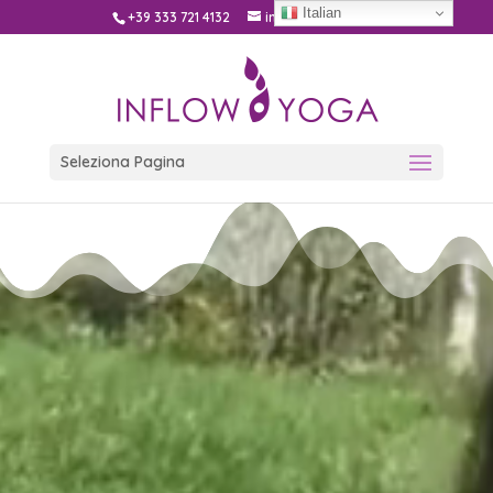
Italian
+39 333 721 4132
info@inflow.yoga
Seleziona Pagina
Video
Player